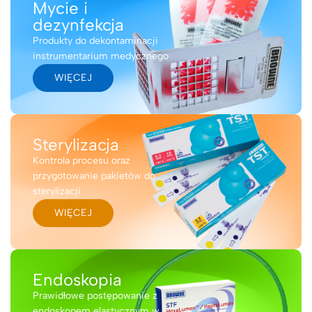
Mycie i
dezynfekcja
Produkty do dekontaminacji
instrumentarium medycznego
WIĘCEJ
Sterylizacja
Kontrola procesu oraz
przygotowanie pakietów do
sterylizacji
WIĘCEJ
Endoskopia
Prawidłowe postępowanie z
endoskopem elastycznym w