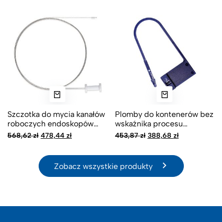
Szczotka do mycia kanałów
Plomby do kontenerów bez
roboczych endoskopów
wskaźnika procesu
Small Wonder
sterylizacji
Pierwotna
Aktualna
Pierwotna
Aktualna
568,62
zł
478,44
zł
453,87
zł
388,68
zł
cena
cena
cena
cena
wynosiła:
wynosi:
wynosiła:
wynosi:
568,62 zł.
478,44 zł.
453,87 zł.
388,68 zł.
Zobacz wszystkie produkty