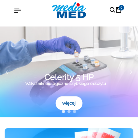
0
Celerity 5 HP
Wskaźniki biologiczne szybkiego odczytu
więcej