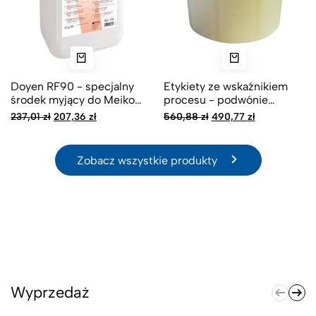
Doyen RF90 - specjalny
Etykiety ze wskaźnikiem
środek myjący do Meiko
procesu - podwónie
TopClean 60
przylepne
Pierwotna
Aktualna
Pierwotna
Aktualna
237,01
zł
207,36
zł
560,88
zł
490,77
zł
cena
cena
cena
cena
wynosiła:
wynosi:
wynosiła:
wynosi:
237,01 zł.
207,36 zł.
560,88 zł.
490,77 zł.
Zobacz wszystkie produkty
Wyprzedaż