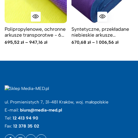
Polipropylenowe, ochronne
Syntetyczne, przekładane
arkusze transporotwe - 60
niebieskie arkusze
g/m2 - VH2O2, PLASMA,
opakowaniowe
695,52
zł
–
947,16
zł
670,68
zł
–
1 006,56
zł
STEAM, EO
CHOICEBLUE / fioletowe
opakowanie transportowe
ul. Promienistych 7, 31-481 Kraków, woj. małopolskie
E-mail:
biuro@media-med.pl
Tel:
12 413 94 90
Fax:
12 378 35 02