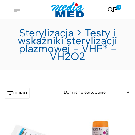
0
Sterylizacja > Testy i
wskaźniki sterylizacji
plazmowej - VHP* -
VH2O2
FILTRUJ