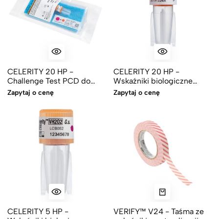
CELERITY 20 HP -
CELERITY 20 HP -
Challenge Test PCD do
Wskaźniki biologiczne
kontroli procesu sterylizacji
szybkiego odczytu do
Zapytaj o cenę
Zapytaj o cenę
plazmowej - VH2O2 - V-
kontroli procesu sterylizacji
PRO*
plazmowej - VH2O2 - V-
PRO*
CELERITY 5 HP -
VERIFY™ V24 - Taśma ze