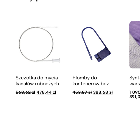
Szczotka do mycia
Plomby do
Synt
kanałów roboczych
kontenerów bez
war
endoskopów Small
wskaźnika procesu
fiol
Pierwotna
Aktualna
Pierwotna
Aktualna
568,62
zł
478,44
zł
453,87
zł
388,68
zł
1 09
Wonder
sterylizacji
tran
cena
cena
cena
cena
391,
wynosiła:
wynosi:
wynosiła:
wynosi:
wars
568,62 zł.
478,44 zł.
453,87 zł.
388,68 zł.
STE