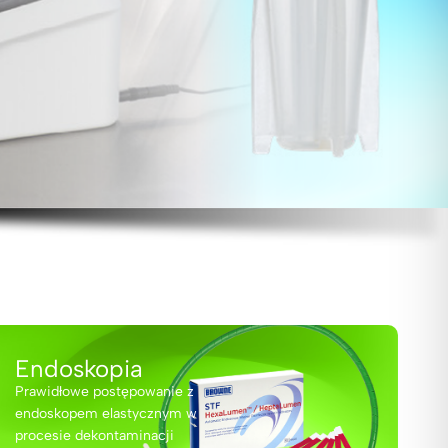
Endoskopia
Prawidłowe postępowanie z
endoskopem elastycznym w
procesie dekontaminacji