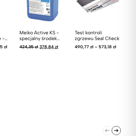
Meiko Active KS -
Test kontroli
Ko
 -
specjalny środek
zgrzewu Seal Check
st
ny
płuczący
go
Pierwotna
Aktualna
25
zł
424,35
zł
378,84
zł
490,77
zł
–
573,18
zł
33
po
cena
cena
wynosiła:
wynosi:
Br
424,35 zł.
378,84 zł.