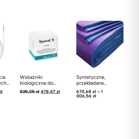
Só
ta
78
cia
Wskaźniki
Syntetyczne,
ych
biologiczne do
przekładane
kontroli procesu
niebieskie arkusze
na
Aktualna
Pierwotna
Aktualna
zł
535,05
zł
478,47
zł
670,68
zł
–
1
sterylizacji suchym
opakowaniowe
cena
cena
cena
006,56
zł
:
wynosi:
wynosiła:
wynosi:
gorącym
CHOICEBLUE /
ł.
602,64 zł.
535,05 zł.
478,47 zł.
powietrzem - Sporal
fioletowe
S
opakowanie
transportowe