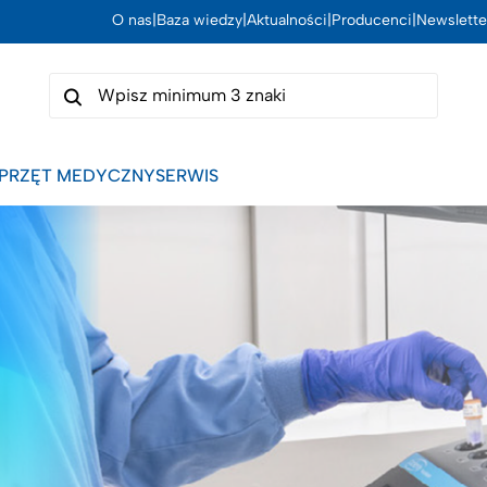
O nas
|
Baza wiedzy
|
Aktualności
|
Producenci
|
Newslette
PRZĘT MEDYCZNY
SERWIS