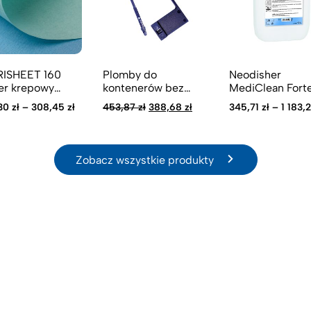
RISHEET 160
Plomby do
Neodisher
er krepowy
kontenerów bez
MediClean Forte
% CELULOZA,
wskaźnika procesu
płynny, alkalicz
Pierwotna
Aktualna
30
zł
–
308,45
zł
453,87
zł
388,68
zł
345,71
zł
–
1 183,
ony - 60 g/m2
sterylizacji
środek myjący
cena
cena
wynosiła:
wynosi:
453,87 zł.
388,68 zł.
Zobacz wszystkie produkty