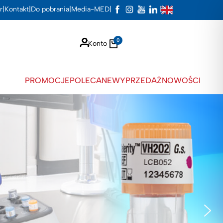
r
|
Kontakt
|
Do pobrania
|
Media-MED
|
|
0
Konto
PROMOCJE
POLECANE
WYPRZEDAŻ
NOWOŚCI