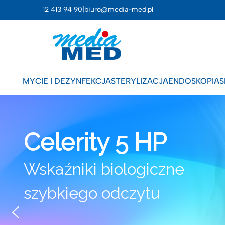
12 413 94 90
|
biuro@media-med.pl
MYCIE I DEZYNFEKCJA
STERYLIZACJA
ENDOSKOPIA
S
Celerity 5 HP
Wskaźniki biologiczne
szybkiego odczytu