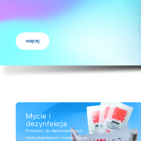
więcej
Mycie i
dezynfekcja
Produkty do dekontaminacji
instrumentarium medycznego