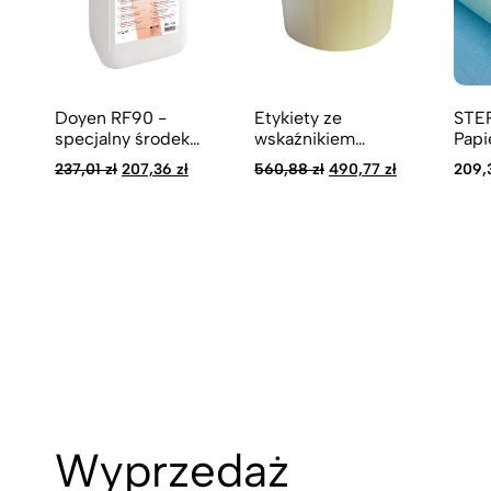
Doyen RF90 -
Etykiety ze
STE
specjalny środek
wskaźnikiem
Papi
myjący do Meiko
procesu - podwónie
100
Pierwotna
Aktualna
Pierwotna
Aktualna
237,01
zł
207,36
zł
560,88
zł
490,77
zł
209,
TopClean 60
przylepne
ziel
cena
cena
cena
cena
wynosiła:
wynosi:
wynosiła:
wynosi:
237,01 zł.
207,36 zł.
560,88 zł.
490,77 zł.
Wyprzedaż